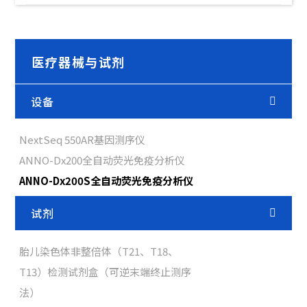
医疗器械与试剂
设备
NextSeq 550AR基因测序仪
ANNO-Dx200全自动荧光免疫分析仪
ANNO-Dx200S全自动荧光免疫分析仪
试剂
胎儿染色体非整倍体（T21、T18、
T13）检测试剂盒（可逆末端终止测序
法）