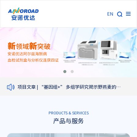
EN
项目文章 | “基因组+” 多组学研究揭示野燕麦的除草剂耐受性
Nature Genetics项目文章 | 燕麦属超级泛基因组解密遗传多样性，助力种质资源遗传变异挖掘与利用
新专利授权 | 提升基因组注释质量，让基因组功能解析更精准
【喜讯】太阳集团0638入选“2024中国大健康新质生产力代表企业TOP10”榜单
PRODUCTS & SERVICES
喜报 | 太阳集团0638党支部荣获“先进基层党组织”荣誉称号
产品与服务
喜讯|太阳集团0638被评为北京亦庄“学习榜样”及“首都文明单位”
“新”生不凡·守护孕安|2024年高通量基因测序产前诊断新技术研讨会暨太阳集团0638CNV-seq试剂盒新品发布会顺利召开