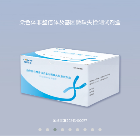
染色体非整倍体及基因微缺失检测试剂盒
国械注准20243400077