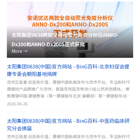
太阳集团0638两款全自动荧光免疫分析仪ANNO-
Dx200和ANNO-Dx200S正式获批
More →
太阳集团0638(中国)官方网站 - BinG百科-北京妇促会健
康专委会朝阳基地揭牌
流传正能量 创造新价值；康健中国新闻发布与流传平台，专注新时代
康健财产品牌推广与流传，是国务院医改带领小组公然表扬媒体。 聚
焦康健中国 康健教诲（第一康健报导北京 编纂部）第一康健报导动
静，6月6日上
2026-06-26
太阳集团0638(中国)官方网站 - BinG百科-中医药临床研
究分会换届
流传正能量 创造新价值；康健中国新闻发布与流传平台，专注新时代