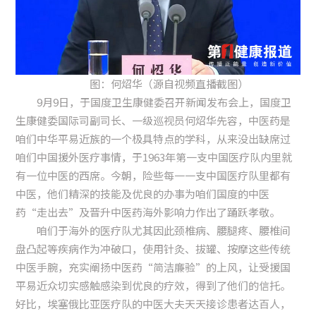
图：何炤华（源自视频直播截图）
9月9日，于国度卫生康健委召开新闻发布会上，国度卫
生康健委国际司副司长、一级巡视员何炤华先容，中医药是
咱们中华平易近族的一个极具特点的学科，从来没出缺席过
咱们中国援外医疗事情，于1963年第一支中国医疗队内里就
有一位中医的西席。今朝，险些每一一支中国医疗队里都有
中医，他们精深的技能及优良的办事为咱们国度的中医
药“走出去”及晋升中医药海外影响力作出了踊跃孝敬。
咱们于海外的医疗队尤其因此颈椎病、腰腿疼、腰椎间
盘凸起等疾病作为冲破口，使用针灸、拔罐、按摩这些传统
中医手腕，充实阐扬中医药“简洁廉验”的上风，让受援国
平易近众切实感触感染到优良的疗效，得到了他们的信托。
好比，埃塞俄比亚医疗队的中医大夫天天接诊患者达百人，