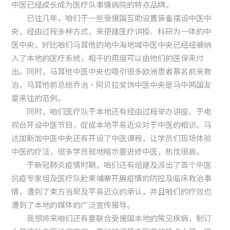
中医已经成长成为医疗队事情病院的特点品牌。
已往几年，咱们于一些受援国互助设置装备摆设中医中
央，经由过程多种方式，来搭建医疗讲授、科研为一体的中
医中央。好比咱们马耳他的地中海地域中医中央已经经被纳
入了本地的医疗系统，相干的用度可以由他们的医保来付
出。同时，马耳他中医中央也吸引很多欧洲患者慕名前来救
治，马耳他前总统乔治·阿贝拉奖饰中医中央是马中两国友
爱来往的范例。
同时，咱们医疗队于本地还有经由过程举办讲座、于电
视台开设中医节目，促成本地平易近众对于中医的相识。马
达加斯加中医中央还有开设了中医课程，让学员们现场体验
中医的疗法，很多学员就地暗示要进修中医，热忱很高。
于新冠肺炎疫情时期，咱们还有组建及派出了首个中医
抗疫专家组及医疗队赴柬埔寨开展疫情的防控及临床救治事
情，遭到了柬方当局及平易近众的承认，并且咱们的疗效也
遭到了本地的媒体的广泛宣传报导。
我想将来咱们还有要联合受援国本地的常见疾病，制订